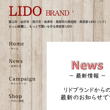
富山市・金沢市・滑川市・魚津市・黒部市の美容院・美容室 LIDO（リド）
もっと綺麗に、もっと可愛いを作る美容室 LIDO