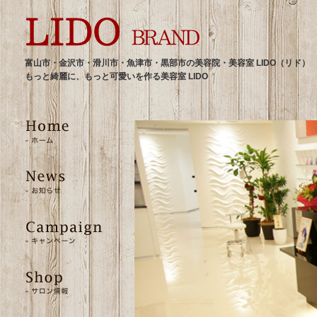
富山市・金沢市・滑川市・魚津市・黒部市の美容院・美容室 LIDO（リド）
もっと綺麗に、もっと可愛いを作る美容室 LIDO